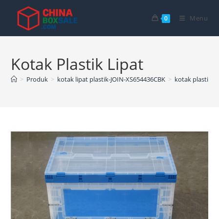
Langsung
ke
Menu
0
konten
Kotak Plastik Lipat
>
Produk
>
kotak lipat plastik-JOIN-XS654436CBK
>
kotak plastik li