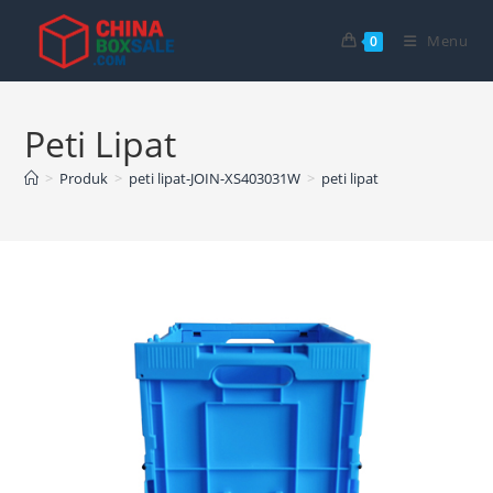
Langsung
ke
Menu
0
konten
Peti Lipat
>
Produk
>
peti lipat-JOIN-XS403031W
>
peti lipat