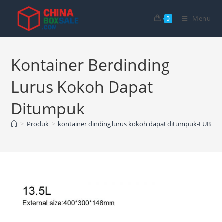
Langsung
ke
Menu
0
konten
Kontainer Berdinding
Lurus Kokoh Dapat
Ditumpuk
>
Produk
>
kontainer dinding lurus kokoh dapat ditumpuk-EUB
>