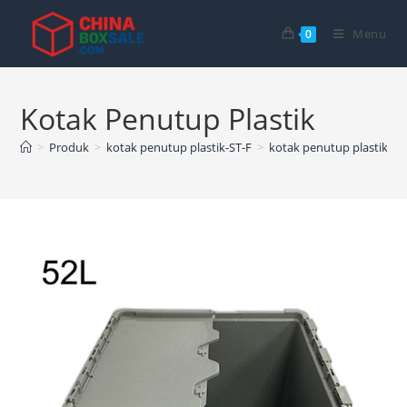
Langsung
ke
Menu
0
konten
Kotak Penutup Plastik
>
Produk
>
kotak penutup plastik-ST-F
>
kotak penutup plastik