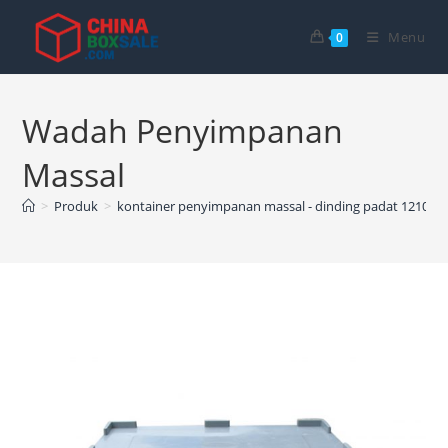
Langsung
ke
Menu
0
konten
Wadah Penyimpanan
Massal
>
Produk
>
kontainer penyimpanan massal - dinding padat 1210 -7