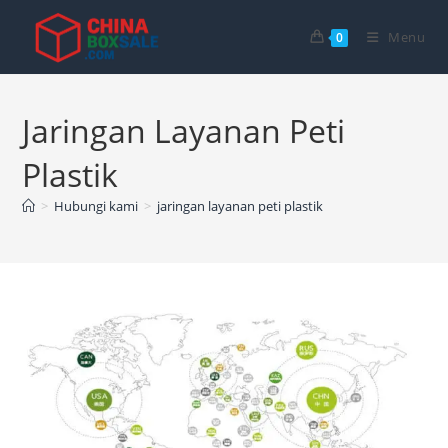
Langsung
ke
Menu
0
konten
Jaringan Layanan Peti
Plastik
>
Hubungi kami
>
jaringan layanan peti plastik