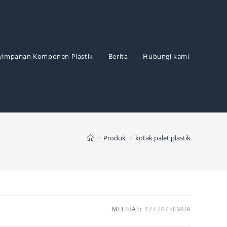
yimpanan Komponen Plastik
Berita
Hubungi kami
>
Produk
>
kotak palet plastik
MELIHAT:
12
24
SEMUA