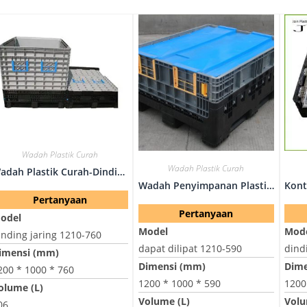
Wadah Plastik Curah
Wadah Plastik Curah
Wadah Plastik Curah-Dinding Jaring 1210-760
Wadah Penyimpanan Plastik Besar-Lipat 1210-590
Pertanyaan
Pertanyaan
odel
Model
Mod
inding jaring 1210-760
dapat dilipat 1210-590
dind
imensi (mm)
Dimensi (mm)
Dime
200 * 1000 * 760
1200 * 1000 * 590
1200
olume (L)
Volume (L)
Volu
06