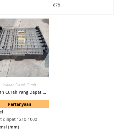
878
Wadah Plastik Curah
Wadah Curah Yang Dapat Digunakan Kembali - Dapat Dilipat 1210-1000
Pertanyaan
el
t dilipat 1210-1000
nsi (mm)