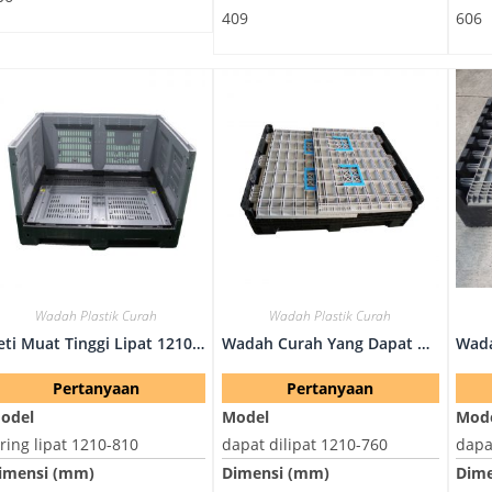
409
606
Wadah Plastik Curah
Wadah Plastik Curah
Peti Muat Tinggi Lipat 1210-810 Mesh
Wadah Curah Yang Dapat Digunakan Kembali - Dapat Dilipat 1210-760
Pertanyaan
Pertanyaan
odel
Model
Mod
aring lipat 1210-810
dapat dilipat 1210-760
dapa
imensi (mm)
Dimensi (mm)
Dime