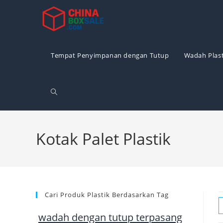
Langsung
ke
konten
Tempat Penyimpanan dengan Tutup
Wadah Plast
Alihkan
pencarian
Kotak Palet Plastik
situs
Cari Produk Plastik Berdasarkan Tag
web
wadah dengan tutup terpasang