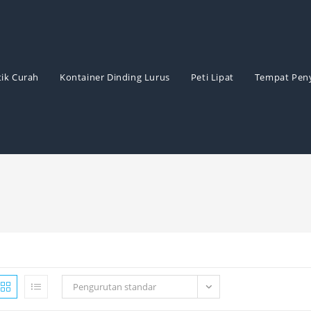
ik Curah
Kontainer Dinding Lurus
Peti Lipat
Tempat Pen
Pengurutan standar