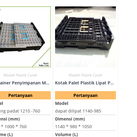
Wadah Plastik Curah
Wadah Plastik Curah
Kontainer Penyimpanan Massal - Dinding Padat 1210 -760
Kotak Palet Plastik Lipat Pemasok Cepat - Dapat Dilipat 1140-985
Pertanyaan
Pertanyaan
el
Model
ing padat 1210 -760
dapat dilipat 1140-985
nsi (mm)
Dimensi (mm)
 * 1000 * 760
1140 * 980 * 1050
me (L)
Volume (L)