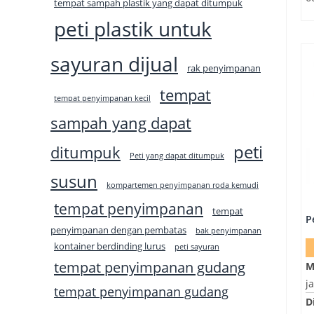
tempat sampah plastik yang dapat ditumpuk
peti plastik untuk
sayuran dijual
rak penyimpanan
tempat
tempat penyimpanan kecil
sampah yang dapat
peti
ditumpuk
Peti yang dapat ditumpuk
susun
kompartemen penyimpanan roda kemudi
tempat penyimpanan
tempat
penyimpanan dengan pembatas
bak penyimpanan
kontainer berdinding lurus
peti sayuran
tempat penyimpanan gudang
M
j
tempat penyimpanan gudang
D