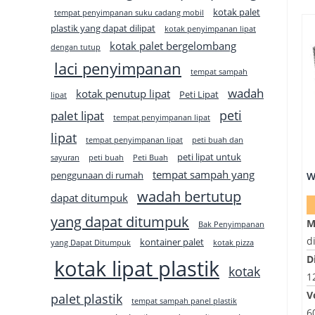
kotak palet
tempat penyimpanan suku cadang mobil
plastik yang dapat dilipat
kotak penyimpanan lipat
kotak palet bergelombang
dengan tutup
laci penyimpanan
tempat sampah
wadah
kotak penutup lipat
Peti Lipat
lipat
peti
palet lipat
tempat penyimpanan lipat
lipat
tempat penyimpanan lipat
peti buah dan
peti lipat untuk
sayuran
peti buah
Peti Buah
tempat sampah yang
penggunaan di rumah
wadah bertutup
dapat ditumpuk
yang dapat ditumpuk
M
Bak Penyimpanan
d
kontainer palet
yang Dapat Ditumpuk
kotak pizza
D
kotak lipat plastik
kotak
1
V
palet plastik
tempat sampah panel plastik
6