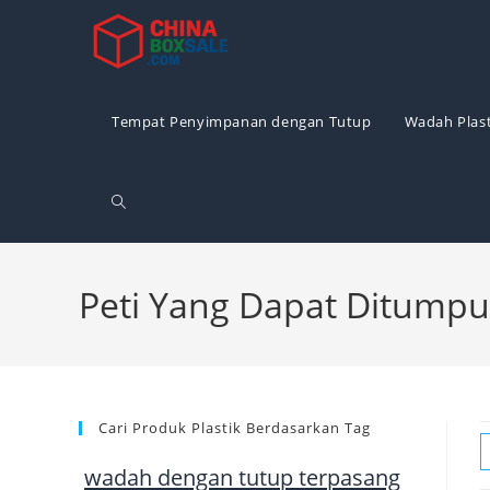
Langsung
ke
konten
Tempat Penyimpanan dengan Tutup
Wadah Plast
Alihkan
pencarian
Peti Yang Dapat Ditump
situs
Cari Produk Plastik Berdasarkan Tag
web
wadah dengan tutup terpasang