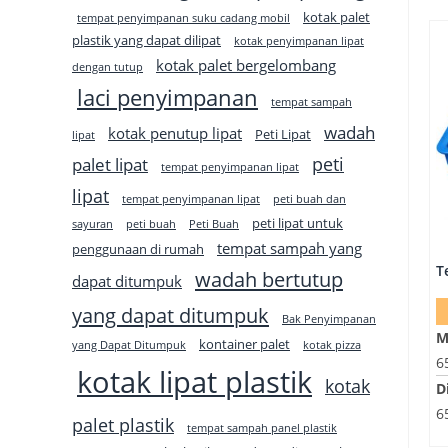
kotak palet
tempat penyimpanan suku cadang mobil
plastik yang dapat dilipat
kotak penyimpanan lipat
kotak palet bergelombang
dengan tutup
laci penyimpanan
tempat sampah
wadah
kotak penutup lipat
Peti Lipat
lipat
peti
palet lipat
tempat penyimpanan lipat
lipat
tempat penyimpanan lipat
peti buah dan
peti lipat untuk
sayuran
peti buah
Peti Buah
tempat sampah yang
penggunaan di rumah
wadah bertutup
dapat ditumpuk
yang dapat ditumpuk
Bak Penyimpanan
M
kontainer palet
yang Dapat Ditumpuk
kotak pizza
6
kotak lipat plastik
kotak
D
6
palet plastik
tempat sampah panel plastik