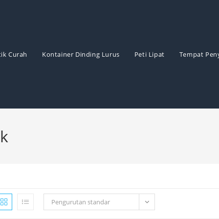
ik Curah
Kontainer Dinding Lurus
Peti Lipat
Tempat Pen
uk
Pengurutan standar