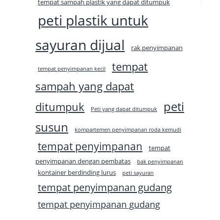
tempat sampah plastik yang dapat ditumpuk
peti plastik untuk
sayuran dijual
rak penyimpanan
tempat
tempat penyimpanan kecil
sampah yang dapat
peti
ditumpuk
Peti yang dapat ditumpuk
susun
kompartemen penyimpanan roda kemudi
tempat penyimpanan
tempat
penyimpanan dengan pembatas
bak penyimpanan
kontainer berdinding lurus
peti sayuran
tempat penyimpanan gudang
tempat penyimpanan gudang