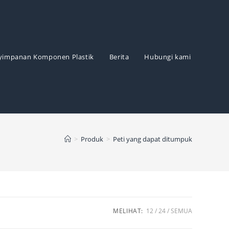
yimpanan Komponen Plastik
Berita
Hubungi kami
>
Produk
>
Peti yang dapat ditumpuk
MELIHAT:
12
24
SEMUA