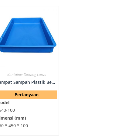
Kontainer Dinding Lurus
Tempat Sampah Plastik Bertumpuk-6540-100
Pertanyaan
odel
540-100
imensi (mm)
50 * 450 * 100