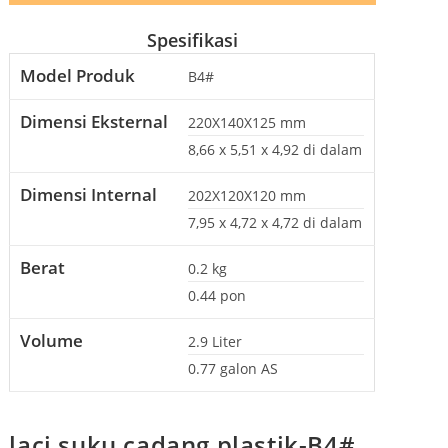
Spesifikasi
Model Produk
B4#
Dimensi Eksternal
220X140X125
mm
8,66 x 5,51 x 4,92
di dalam
Dimensi Internal
202X120X120
mm
7,95 x 4,72 x 4,72
di dalam
Berat
0.2
kg
0.44
pon
Volume
2.9
Liter
0.77
galon AS
laci suku cadang plastik-B4#