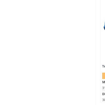
M
3
D
3