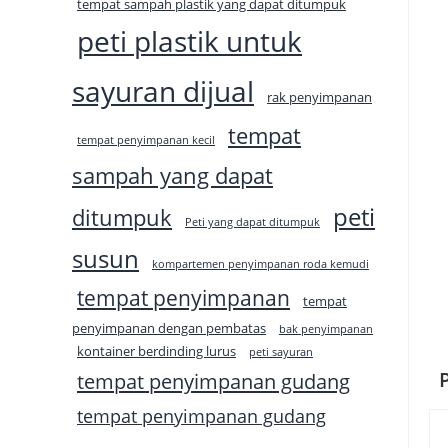
tempat sampah plastik yang dapat ditumpuk
peti plastik untuk
sayuran dijual
rak penyimpanan
tempat
tempat penyimpanan kecil
sampah yang dapat
peti
ditumpuk
Peti yang dapat ditumpuk
susun
kompartemen penyimpanan roda kemudi
tempat penyimpanan
tempat
penyimpanan dengan pembatas
bak penyimpanan
kontainer berdinding lurus
peti sayuran
tempat penyimpanan gudang
tempat penyimpanan gudang