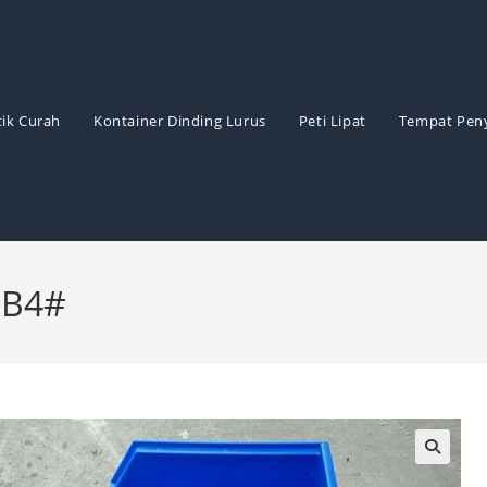
ik Curah
Kontainer Dinding Lurus
Peti Lipat
Tempat Pen
-B4#