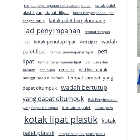
kotak palet
tempat penyimpanan suku cadang mobil
plastik yang dapat dilipat
kotak penyimpanan lipat
kotak palet bergelombang
dengan tutup
laci penyimpanan
tempat sampah
wadah
kotak penutup lipat
Peti Lipat
lipat
peti
palet lipat
tempat penyimpanan lipat
lipat
tempat penyimpanan lipat
peti buah dan
peti lipat untuk
sayuran
peti buah
Peti Buah
tempat sampah yang
penggunaan di rumah
wadah bertutup
dapat ditumpuk
yang dapat ditumpuk
Bak Penyimpanan
kontainer palet
yang Dapat Ditumpuk
kotak pizza
kotak lipat plastik
kotak
palet plastik
tempat sampah panel plastik