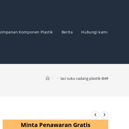
yimpanan Komponen Plastik
Berita
Hubungi kami
>
>
laci suku cadang plastik-B4#
Minta Penawaran Gratis