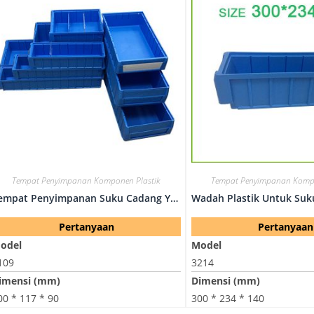
Tempat Penyimpanan Komponen Plastik
Tempat Penyimpanan Kompo
Tempat Penyimpanan Suku Cadang Yang Dapat Ditumpuk-3109
Pertanyaan
Pertanyaan
odel
Model
109
3214
imensi (mm)
Dimensi (mm)
00 * 117 * 90
300 * 234 * 140